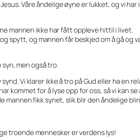
på Jesus. Våre åndelige øyne er lukket, og vi har
 mannen ikke har fått oppleve hittil i livet.
 og spytt, og mannen får beskjed om å gå og 
e syn, men også tro.
v synd. Vi klarer ikke å tro på Gud eller ha en re
r kommet for å lyse opp for oss, så vi kan se at 
mannen fikk synet, slik blir den åndelige blin
nlige troende mennesker er verdens lys!