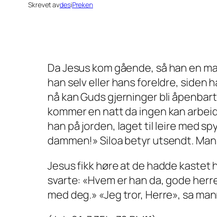
Skrevet av
des
i
Preken
Da Jesus kom gående, så han en man
han selv eller hans foreldre, siden 
nå kan Guds gjerninger bli åpenbart
kommer en natt da ingen kan arbeide
han på jorden, laget til leire med s
dammen!» Siloa betyr utsendt. Mann
Jesus fikk høre at de hadde kaste
svarte: «Hvem er han da, gode herre
med deg.» «Jeg tror, Herre», sa man