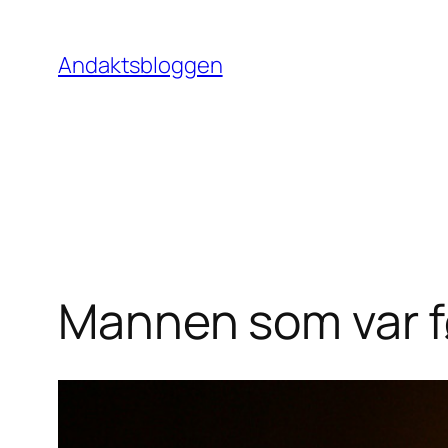
Hopp
til
Andaktsbloggen
innhold
Mannen som var f