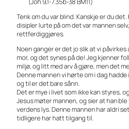
(Joh 9,1-7.35b-38 BM11)
Tenk om du var blind. Kanskje er du det.
disipler lurte på om det var mannen sel
rettferdiggjøres.
Noen ganger er det jo slik at vi påvirkes 
mor, og det synes på de! Jeg kjenner fo
miljø, og litt med arv å gjøre, men det 
Denne mannen vi hørte om i dag hadde ikk
og til er det bare sånn.
Det er mye i livet som ikke kan styres, o
Jesus møter mannen, og sier at han ble f
verdens lys. Denne mannen har aldri sett
tidligere har hatt tilgang til.