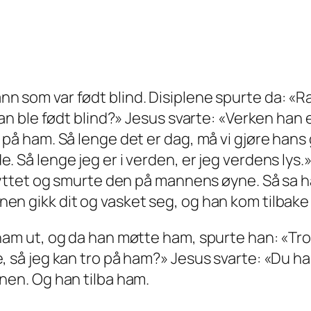
n som var født blind. Disiplene spurte da: «R
han ble født blind?» Jesus svarte: «Verken han 
 på ham. Så lenge det er dag, må vi gjøre han
. Så lenge jeg er i verden, er jeg verdens lys
pyttet og smurte den på mannens øyne. Så sa ha
en gikk dit og vasket seg, og han kom tilbak
t ham ut, og da han møtte ham, spurte han: «
, så jeg kan tro på ham?» Jesus svarte: «Du h
nen. Og han tilba ham.