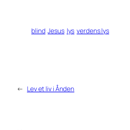
blind
Jesus
lys
verdens lys
←
Lev et liv i Ånden