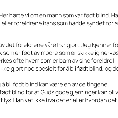
 Her hørte vi om en mann som var født blind. Ha
v, eller foreldrene hans som hadde syndet for
av det foreldrene våre har gjort. Jeg kjenner fo
lk som er født av mødre som er skikkelig nervø
merkes ofte hvem som er barn av sine foreldre!
e gjort noe spesielt for å bli født blind, og d
g å bli født blind kan være en av de tingene.
ødt blind for at Guds gode gjerninger kan bli v
 lys. Han vet ikke hva det er eller hvordan det