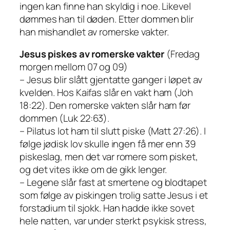
ingen kan finne han skyldig i noe. Likevel
dømmes han til døden. Etter dommen blir
han mishandlet av romerske vakter.
Jesus piskes av romerske vakter
(Fredag
morgen mellom 07 og 09)
– Jesus blir slått gjentatte ganger i løpet av
kvelden. Hos Kaifas slår en vakt ham (Joh
18:22). Den romerske vakten slår ham før
dommen (Luk 22:63).
– Pilatus lot ham til slutt piske (Matt 27:26). I
følge jødisk lov skulle ingen få mer enn 39
piskeslag, men det var romere som pisket,
og det vites ikke om de gikk lenger.
– Legene slår fast at smertene og blodtapet
som følge av piskingen trolig satte Jesus i et
forstadium til sjokk. Han hadde ikke sovet
hele natten, var under sterkt psykisk stress,