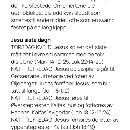
den korsfestede. Om smertene ble
uutholdelige, ble eddikvin tilbudt som
smertestillende middel, ofte som en svamp
festet på en lang kjepp.
Jesu siste døgn
TORSDAG KVELD: Jesus spiser det siste
måltidet i øvre sal sammen med de tolv
disiplene (Mark 14:12-25, Luk 22:14-20)
NATT TIL FREDAG: Jesus og disiplene går til
Getsemane urtehage ved foten av
Oljeberget. Judas forråder Jesus, som blir
tatt til fange (Joh 18:1,12)
NATT TIL FREDAG: Jesus føres til
Øverstepresten Kaifas’ hus og forhøres av
Hannas, Kaifas’ svigerfar (Joh 18:12-13,24)
NATT TIL FREDAG: Jesus forhøres deretter av
ypperstepresten Kaifas (Joh 18:19)