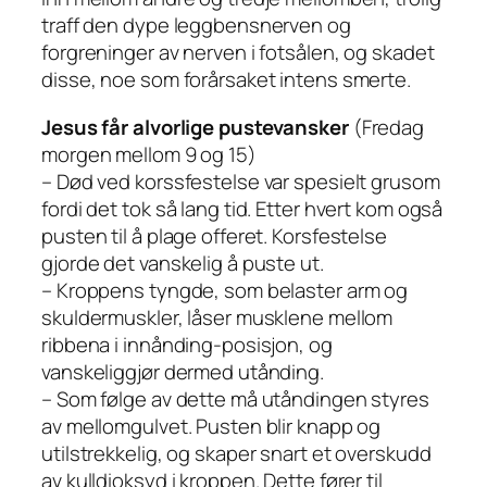
traff den dype leggbensnerven og
forgreninger av nerven i fotsålen, og skadet
disse, noe som forårsaket intens smerte.
Jesus får alvorlige pustevansker
(Fredag
morgen mellom 9 og 15)
– Død ved korssfestelse var spesielt grusom
fordi det tok så lang tid. Etter hvert kom også
pusten til å plage offeret. Korsfestelse
gjorde det vanskelig å puste ut.
– Kroppens tyngde, som belaster arm og
skuldermuskler, låser musklene mellom
ribbena i innånding-posisjon, og
vanskeliggjør dermed utånding.
– Som følge av dette må utåndingen styres
av mellomgulvet. Pusten blir knapp og
utilstrekkelig, og skaper snart et overskudd
av kulldioksyd i kroppen. Dette fører til