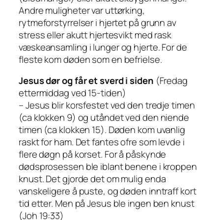
Andre muligheter var uttørking,
rytmeforstyrrelser i hjertet på grunn av
stress eller akutt hjertesvikt med rask
væskeansamling i lunger og hjerte. For de
fleste kom døden som en befrielse.
Jesus dør og får et sverd i siden
(Fredag
ettermiddag ved 15-tiden)
– Jesus blir korsfestet ved den tredje timen
(ca klokken 9) og utåndet ved den niende
timen (ca klokken 15). Døden kom uvanlig
raskt for ham. Det fantes ofre som levde i
flere døgn på korset. For å påskynde
dødsprosessen ble iblant benene i kroppen
knust. Det gjorde det om mulig enda
vanskeligere å puste, og døden inntraff kort
tid etter. Men på Jesus ble ingen ben knust
(Joh 19:33)