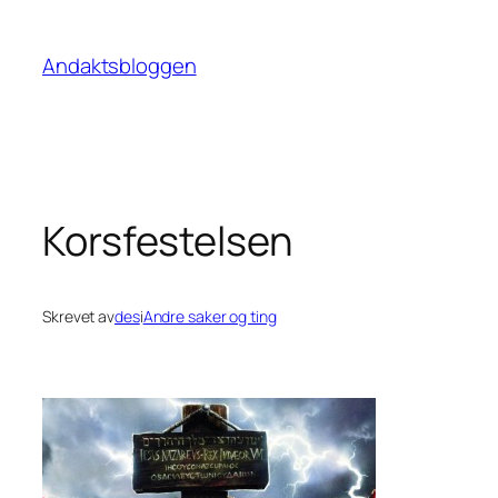
Hopp
til
Andaktsbloggen
innhold
Korsfestelsen
Skrevet av
des
i
Andre saker og ting