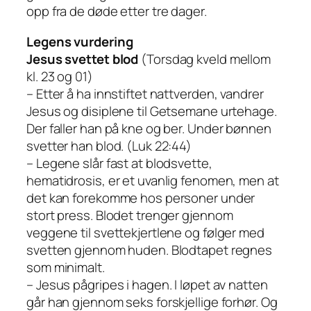
opp fra de døde etter tre dager.
Legens vurdering
Jesus svettet blod
(Torsdag kveld mellom
kl. 23 og 01)
– Etter å ha innstiftet nattverden, vandrer
Jesus og disiplene til Getsemane urtehage.
Der faller han på kne og ber. Under bønnen
svetter han blod. (Luk 22:44)
– Legene slår fast at blodsvette,
hematidrosis, er et uvanlig fenomen, men at
det kan forekomme hos personer under
stort press. Blodet trenger gjennom
veggene til svettekjertlene og følger med
svetten gjennom huden. Blodtapet regnes
som minimalt.
– Jesus pågripes i hagen. I løpet av natten
går han gjennom seks forskjellige forhør. Og