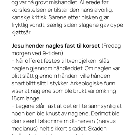
og var nå grovt mishandlet. Allerede før
korsfestelsen er tilstanden hans alvorlig,
kanskje kritisk. Sårene etter pisken gjør
fryktlig vondt, særlig siden slagene gav dype
kjøttsår.
Jesu hender nagles fast til korset
(Fredag
morgen ved 9-tiden)
– Når offeret festes til tverrbjelken, slås
naglen gjennom håndleddet. Om naglen var
blitt slått gjennom hånden, ville hånden
snart blitt slitt i stykker. Arkeologiske funn
viser at naglene som ble brukt var omkring
15cm lange.
– Legene slår fast at det er lite sannsynlig at
noen ben ble knust av naglene. Derimot ble
den svært følsomme midt-nerven (nervus
medianus) helt sikkert skadet. Skaden