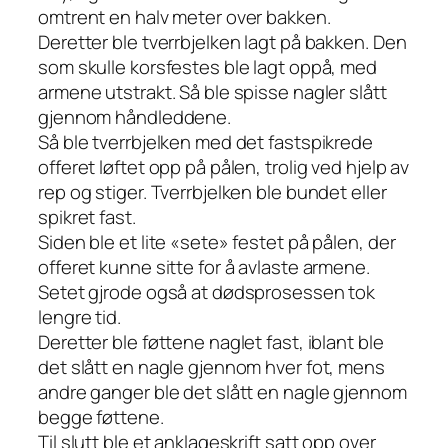
omtrent en halv meter over bakken.
Deretter ble tverrbjelken lagt på bakken. Den
som skulle korsfestes ble lagt oppå, med
armene utstrakt. Så ble spisse nagler slått
gjennom håndleddene.
Så ble tverrbjelken med det fastspikrede
offeret løftet opp på pålen, trolig ved hjelp av
rep og stiger. Tverrbjelken ble bundet eller
spikret fast.
Siden ble et lite «sete» festet på pålen, der
offeret kunne sitte for å avlaste armene.
Setet gjrode også at dødsprosessen tok
lengre tid.
Deretter ble føttene naglet fast, iblant ble
det slått en nagle gjennom hver fot, mens
andre ganger ble det slått en nagle gjennom
begge føttene.
Til slutt ble et anklageskrift satt opp over