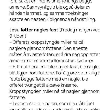
forårsaket en intens smerte langs begge
armene. Sannsynligvis ble også deler av
hånden lammet, og sammentrekninger
skapte en nesten klolignende håndstilling.
Jesu føtter nagles fast
(Fredag morgen ved
9-tiden)
– Offerets kroppstyngde hviler nå på
naglene gjennom føttene. Den eneste
måten å avlaste foten, er å dra seg opp etter
armene, noe som medfører store smerter.
– Etter at hendene ble naglet fast, ble nagler
slått gjennom føttene. For å gjøre det mulig å
feste begge føttene med en nagle, ble
offeret tvunget til å bøye knærne.
Kroppstyngden hviler nå på naglen gjennom
føttene.
– Legene sier at naglen, som ble slått fast
inn mellom andre og tredje mellomben, trolig