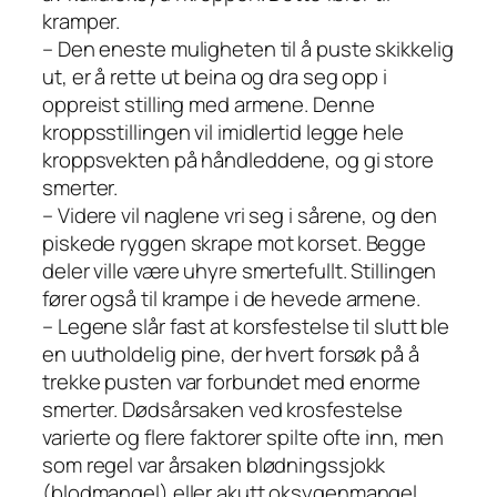
kramper.
– Den eneste muligheten til å puste skikkelig
ut, er å rette ut beina og dra seg opp i
oppreist stilling med armene. Denne
kroppsstillingen vil imidlertid legge hele
kroppsvekten på håndleddene, og gi store
smerter.
– Videre vil naglene vri seg i sårene, og den
piskede ryggen skrape mot korset. Begge
deler ville være uhyre smertefullt. Stillingen
fører også til krampe i de hevede armene.
– Legene slår fast at korsfestelse til slutt ble
en uutholdelig pine, der hvert forsøk på å
trekke pusten var forbundet med enorme
smerter. Dødsårsaken ved krosfestelse
varierte og flere faktorer spilte ofte inn, men
som regel var årsaken blødningssjokk
(blodmangel) eller akutt oksygenmangel.