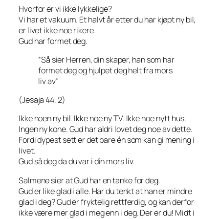
Hvorfor er vi ikke lykkelige?
Vi har et vakuum. Et halvt år etter du har kjøpt ny bil,
er livet ikke noe rikere.
Gud har formet deg.
”Så sier Herren, din skaper, han som har
formet deg og hjulpet deg helt fra mors
liv av”
(Jesaja 44, 2)
Ikke noen ny bil. Ikke noe ny TV. Ikke noe nytt hus.
Ingen ny kone. Gud har aldri lovet deg noe av dette.
Fordi dypest sett er det bare én som kan gi mening i
livet.
Gud så deg da du var i din mors liv.
Salmene sier at Gud har en tanke for deg.
Gud er like glad i alle. Har du tenkt at han er mindre
glad i deg? Gud er fryktelig rettferdig, og kan derfor
ikke være mer glad i meg enn i deg. Der er du! Midt i