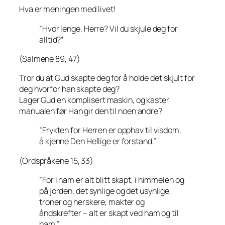
Hva er meningen med livet!
”Hvor lenge, Herre? Vil du skjule deg for
alltid?”
(Salmene 89, 47)
Tror du at Gud skapte deg for å holde det skjult for
deg hvorfor han skapte deg?
Lager Gud en komplisert maskin, og kaster
manualen før Han gir den til noen andre?
”Frykten for Herren er opphav til visdom,
å kjenne Den Hellige er forstand.”
(Ordspråkene 15, 33)
”For i ham er alt blitt skapt, i himmelen og
på jorden, det synlige og det usynlige,
troner og herskere, makter og
åndskrefter – alt er skapt ved ham og til
ham.”