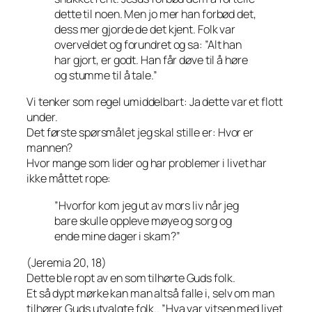
dette til noen. Men jo mer han forbød det,
dess mer gjorde de det kjent. Folk var
overveldet og forundret og sa: ”Alt han
har gjort, er godt. Han får døve til å høre
og stumme til å tale.”
Vi tenker som regel umiddelbart: Ja dette var et flott
under.
Det første spørsmålet jeg skal stille er: Hvor er
mannen?
Hvor mange som lider og har problemer i livet har
ikke måttet rope:
”Hvorfor kom jeg ut av mors liv når jeg
bare skulle oppleve møye og sorg og
ende mine dager i skam?”
(Jeremia 20, 18)
Dette ble ropt av en som tilhørte Guds folk.
Et så dypt mørke kan man altså falle i, selv om man
tilhører Guds utvalgte folk.. ”Hva var vitsen med livet