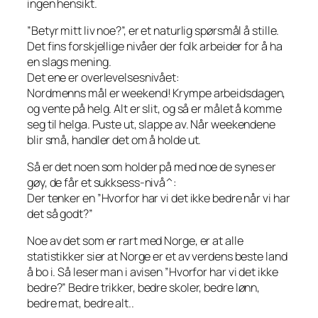
ingen hensikt.
”Betyr mitt liv noe?”, er et naturlig spørsmål å stille.
Det fins forskjellige nivåer der folk arbeider for å ha
en slags mening.
Det ene er overlevelsesnivået:
Nordmenns mål er weekend! Krympe arbeidsdagen,
og vente på helg. Alt er slit, og så er målet å komme
seg til helga. Puste ut, slappe av. Når weekendene
blir små, handler det om å holde ut.
Så er det noen som holder på med noe de synes er
gøy, de får et sukksess-nivå^:
Der tenker en ”Hvorfor har vi det ikke bedre når vi har
det så godt?”
Noe av det som er rart med Norge, er at alle
statistikker sier at Norge er et av verdens beste land
å bo i. Så leser man i avisen ”Hvorfor har vi det ikke
bedre?” Bedre trikker, bedre skoler, bedre lønn,
bedre mat, bedre alt..