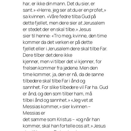
har, er ikke din mann. Det du sier, er
sant.» «Herre, jeg ser at du er en profet,»
sa kvinnen. «Våre fedre tilba Gud på
dette fjellet, men dere sier at Jerusalem
er stedet der en skal tilbe.» Jesus
sier til henne: «Tro meg, kvinne, den time
kommer da det verken er på dette
fjellet eller i Jerusalem dere skal tilbe Far.
Dere tilber det dere ikke
kjenner, men vi tilber det vi kjenner, for
frelsen kommer fra jødene. Men den
time kommer, ja, den er nå, da de sanne
tilbedere skal tilbe Far i ånd og
sannhet. For slike tilbedere vil Far ha. Gud
er ånd, og den som tilber ham, må
tilbe i ånd og sannhet.» «Jeg vet at
Messias kommer,» sier kvinnen –
Messias er
det samme som Kristus – «og når han
kommer, skal han fortelle oss alt.» Jesus