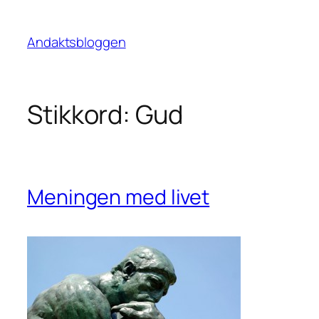
Hopp
til
Andaktsbloggen
innhold
Stikkord:
Gud
Meningen med livet