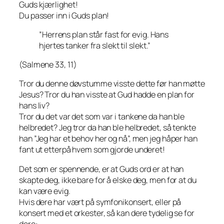
Guds kjærlighet!
Du passer inn i Guds plan!
”Herrens plan står fast for evig. Hans
hjertes tanker fra slekt til slekt.”
(Salmene 33, 11)
Tror du denne døvstumme visste dette før han møtte
Jesus? Tror du han visste at Gud hadde en plan for
hans liv?
Tror du det var det som var i tankene da han ble
helbredet? Jeg tror da han ble helbredet, så tenkte
han ”Jeg har et behov her og nå”, men jeg håper han
fant ut etterpå hvem som gjorde underet!
Det som er spennende, er at Guds ord er at han
skapte deg, ikke bare for å elske deg, men for at du
kan være evig.
Hvis dere har vært på symfonikonsert, eller på
konsert med et orkester, så kan dere tydelig se for
dere: