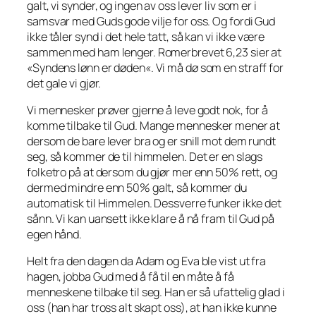
galt, vi synder, og ingen av oss lever liv som er i
samsvar med Guds gode vilje for oss. Og fordi Gud
ikke tåler synd i det hele tatt, så kan vi ikke være
sammen med ham lenger. Romerbrevet 6,23 sier at
«
Syndens lønn er døden
«. Vi må dø som en straff for
det gale vi gjør.
Vi mennesker prøver gjerne å leve godt nok, for å
komme tilbake til Gud. Mange mennesker mener at
dersom de bare lever bra og er snill mot dem rundt
seg, så kommer de til himmelen. Det er en slags
folketro på at dersom du gjør mer enn 50% rett, og
dermed mindre enn 50% galt, så kommer du
automatisk til Himmelen. Dessverre funker ikke det
sånn. Vi kan uansett ikke klare å nå fram til Gud på
egen hånd.
Helt fra den dagen da Adam og Eva ble vist ut fra
hagen, jobba Gud med å få til en måte å få
menneskene tilbake til seg. Han er så ufattelig glad i
oss (han har tross alt skapt oss), at han ikke kunne