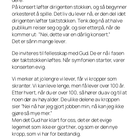
På konsert løfter dirigenten stokken, og så begynner
orkesteret å spille. Det liv du lever nå, er den del idet
dirigenten løfter taktstokken. Tenk deg nå at halve
publikum reiser seg og går, og sier etterpå, når de
kommer ut: ”Nei, dette var en dårlig konsert.”
Det er sånn mange lever.
De inviteres til fellesskap med Gud. De er nå i fasen
der taktstokken løftes. Når symfonien starter, varer
konserten evig.
Vi merker at jo lengre vi lever, får vi kropper som
skranter. Vi kan leve lenge, men få lever over 100 år.
Etter hvert, når du er over 100, så hører du av og til at
noen dør av høy alder. De ulike delene av kroppen
sier ”Nei nå har jeg gjort jobben min, nå kan jeg ikke
gjøre så mye mer.”
Men det Gud har klart for oss, det er det evige
legemet som ikke er gjort her, og som er den nye
kropp, som vi har for bestandig.