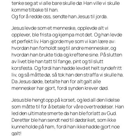
tenke seg at vi alle bare skulle dø. Han ville vi skulle
komme tilbake til han.
Og for å redde oss, sendte han Jesus til jorda.
Jesus levde som et menneske, opplevde alt vi
opplever, ble frista og kjempa mot det. Og han levde
et perfekt liv. Han gjorde mye som vi kan lære av:
hvordan han forholdt seg til andre mennesker, og
hvordan han brukte tida og kreftene sine. På slutten
av livet ble han tatt til fange, pint og til slutt
korsfesta. Og fordi han hadde levd et helt syndefritt
liv, og så måtte dø, så tok han den straffa vi skulle ha.
Da Jesus døde, betalte han for alt galt alle
mennesker har gjort, fordi synden krever død.
Jesus ble hengt opp på korset, og led all den lidelse
som måtte til for å betale for våre overtredelser. Han
led den ultimate smerte da han ble forlatt av Gud.
Deretter ble han sendt ned til dødsriket, som ikke
kunne holde på ham, fordi han ikke hadde gjort noe
galt!