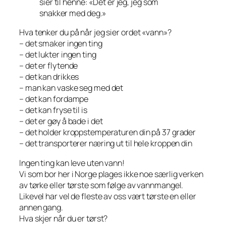
sier til henne: «Det er jeg, jeg som
snakker med deg.»
Hva tenker du på når jeg sier ordet «vann»?
– det smaker ingen ting
– det lukter ingen ting
– det er flytende
– det kan drikkes
– man kan vaske seg med det
– det kan fordampe
– det kan fryse til is
– det er gøy å bade i det
– det holder kroppstemperaturen din på 37 grader
– det transporterer næring ut til hele kroppen din
Ingen ting kan leve uten vann!
Vi som bor her i Norge plages ikke noe særlig verken
av tørke eller tørste som følge av vannmangel.
Likevel har vel de fleste av oss vært tørste en eller
annen gang.
Hva skjer når du er tørst?