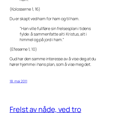
(Kolosserne 1, 16)
Du er skapt ved ham for ham og til ham.
”Han ville fullføre sin frelsesplan i tidens
fylde: å sammenfatte alt i Kristus, alt i
himmel og på jord i ham.”
(Efeserne 1, 10)
Gud har den samme interesse av å vise deg at du
hører hjemme i hans plan, som å vise meg det.
18. mai 2011
Frelst av nåde, ved tro