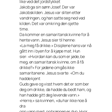
like ved det jordstykket
Jakob ga sin sønn Josef. Der var
Jakobskilden. Jesus var sliten etter
vandringen, og han satte seg ned ved
kilden. Det var omkring den sjette
time.
Da kommer en samaritansk kvinne for å
hente vann. Jesus sier til henne:
«La meg få drikke.» Disiplene hans var nå
gått inn i byen for å kjøpe mat. Hun
sier: «Hvordan kan du som er jøde, be
meg, en samaritansk kvinne, om å få
drikke?» For jødene omgås ikke
samaritanene. Jesus svarte: «Om du
hadde kjent
Guds gave og visst hvem det er som ber
deg om drikke, da hadde du bedt ham, og
han hadde gitt deg levende vann.»
«Herre,» sa kvinnen, «du har ikke noe å
dra
opp vann med, og brønnen er dyp. Hvor