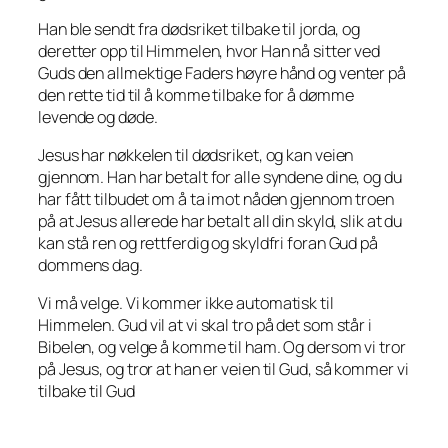
Han ble sendt fra dødsriket tilbake til jorda, og
deretter opp til Himmelen, hvor Han nå sitter ved
Guds den allmektige Faders høyre hånd og venter på
den rette tid til å komme tilbake for å dømme
levende og døde.
Jesus har nøkkelen til dødsriket, og kan veien
gjennom. Han har betalt for alle syndene dine, og du
har fått tilbudet om å ta imot nåden gjennom troen
på at Jesus allerede har betalt all din skyld, slik at du
kan stå ren og rettferdig og skyldfri foran Gud på
dommens dag.
Vi må velge. Vi kommer ikke automatisk til
Himmelen. Gud vil at vi skal tro på det som står i
Bibelen, og velge å komme til ham. Og dersom vi tror
på Jesus, og tror at han er veien til Gud, så kommer vi
tilbake til Gud