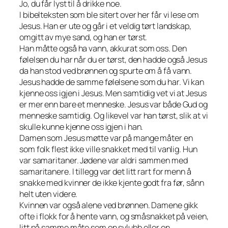
Jo, du får lyst til å drikke noe.
I bibelteksten som ble sitert over her får vi lese om
Jesus. Han er ute og går i et veldig tørt landskap,
omgitt av mye sand, og han er tørst.
Han måtte også ha vann, akkurat som oss. Den
følelsen du har når du er tørst, den hadde også Jesus
da han stod ved brønnen og spurte om å få vann.
Jesus hadde de samme følelsene som du har. Vi kan
kjenne oss igjen i Jesus. Men samtidig vet vi at Jesus
er mer enn bare et menneske. Jesus var både Gud og
menneske samtidig. Og likevel var han tørst, slik at vi
skulle kunne kjenne oss igjen i han.
Damen som Jesus møtte var på mange måter en
som folk flest ikke ville snakket med til vanlig. Hun
var samaritaner. Jødene var aldri sammen med
samaritanere. I tillegg var det litt rart for menn å
snakke med kvinner de ikke kjente godt fra før, sånn
helt uten videre.
Kvinnen var også alene ved brønnen. Damene gikk
ofte i flokk for å hente vann, og småsnakket på veien,
litt på samme måte som en sylubb eller en