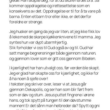
glede. Han skapte deg, for at du skulle ha det bra. Så
kommer oppdragelse og irettesettelse som en
konsekvens av det. Oppdragelse er til for å ta vare på
barna. Enten et barn tror eller ikke, er det derfor
foreldre er strenge.
Jeg husker en gang da jeg var liten, at jeg ikke fikk lov
å leke med de skarpe kjøkkenknivene til mamma. Jeg
syntes hun var dypt ubarmhjertig.
Slik forholder vi oss til Gud også av og til. Gud har
satt mange begrensninger både gjennom naturen,
og gjennom lover som er gitt oss gjennom Bibelen.
I kjærlighet har han utvalgt oss, før verden ble skapt.
Jeg er glad han skapte oss for kjærlighet, og ikke for
å ha noen å sjefe over!
I teksten jeg skriver over, leser vi at Jesus går
gjennom Dekapolis, og ser han som blir ført frem
som er døv og stum. Jesus puttet fingrene i ørene
hans, og tok spytt på tungen til den døvstumme
mannen! Er det sånn man helbreder da? Spytt og gni