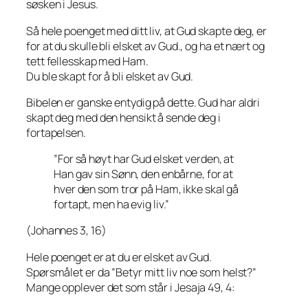
søsken i Jesus.
Så hele poenget med ditt liv, at Gud skapte deg, er
for at du skulle bli elsket av Gud., og ha et nært og
tett fellesskap med Ham.
Du ble skapt for å bli elsket av Gud.
Bibelen er ganske entydig på dette. Gud har aldri
skapt deg med den hensikt å sende deg i
fortapelsen.
”For så høyt har Gud elsket verden, at
Han gav sin Sønn, den enbårne, for at
hver den som tror på Ham, ikke skal gå
fortapt, men ha evig liv.”
(Johannes 3, 16)
Hele poenget er at du er elsket av Gud.
Spørsmålet er da ”Betyr mitt liv noe som helst?”
Mange opplever det som står i Jesaja 49, 4: