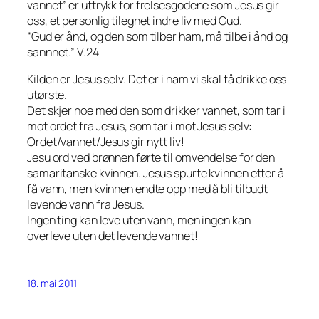
vannet” er uttrykk for frelsesgodene som Jesus gir
oss, et personlig tilegnet indre liv med Gud.
“Gud er ånd, og den som tilber ham, må tilbe i ånd og
sannhet.”
V.24
Kilden er Jesus selv. Det er i ham vi skal få drikke oss
utørste.
Det skjer noe med den som drikker vannet, som tar i
mot ordet fra Jesus, som tar i mot Jesus selv:
Ordet/vannet/Jesus gir nytt liv!
Jesu ord ved brønnen førte til omvendelse for den
samaritanske kvinnen. Jesus spurte kvinnen etter å
få vann, men kvinnen endte opp med å bli tilbudt
levende vann fra Jesus.
Ingen ting kan leve uten vann, men ingen kan
overleve uten det levende vannet!
18. mai 2011