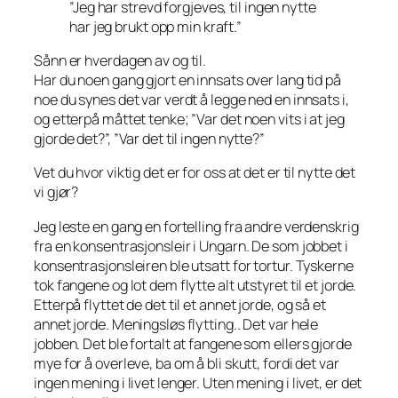
”Jeg har strevd forgjeves, til ingen nytte
har jeg brukt opp min kraft.”
Sånn er hverdagen av og til.
Har du noen gang gjort en innsats over lang tid på
noe du synes det var verdt å legge ned en innsats i,
og etterpå måttet tenke; ”Var det noen vits i at jeg
gjorde det?”, ”Var det til ingen nytte?”
Vet du hvor viktig det er for oss at det er til nytte det
vi gjør?
Jeg leste en gang en fortelling fra andre verdenskrig
fra en konsentrasjonsleir i Ungarn. De som jobbet i
konsentrasjonsleiren ble utsatt for tortur. Tyskerne
tok fangene og lot dem flytte alt utstyret til et jorde.
Etterpå flyttet de det til et annet jorde, og så et
annet jorde. Meningsløs flytting.. Det var hele
jobben. Det ble fortalt at fangene som ellers gjorde
mye for å overleve, ba om å bli skutt, fordi det var
ingen mening i livet lenger. Uten mening i livet, er det