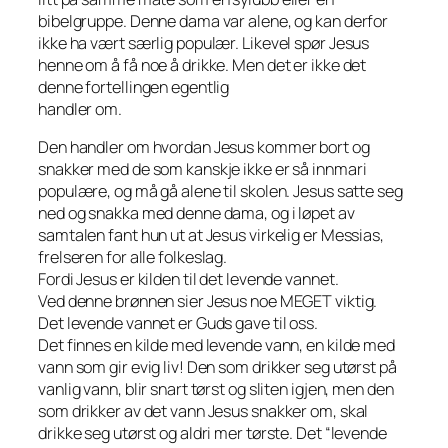
bibelgruppe. Denne dama var alene, og kan derfor
ikke ha vært særlig populær. Likevel spør Jesus
henne om å få noe å drikke. Men det er ikke det
denne fortellingen egentlig
handler om.
Den handler om hvordan Jesus kommer bort og
snakker med de som kanskje ikke er så innmari
populære, og må gå alene til skolen. Jesus satte seg
ned og snakka med denne dama, og i løpet av
samtalen fant hun ut at Jesus virkelig er Messias,
frelseren for alle folkeslag.
Fordi Jesus er kilden til det levende vannet.
Ved denne brønnen sier Jesus noe MEGET viktig.
Det levende vannet er Guds gave til oss.
Det finnes en kilde med levende vann, en kilde med
vann som gir evig liv! Den som drikker seg utørst på
vanlig vann, blir snart tørst og sliten igjen, men den
som drikker av det vann Jesus snakker om, skal
drikke seg utørst og aldri mer tørste. Det “levende