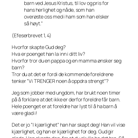
barn ved Jesus Kristus, til lov og pris for
hans herlighet og nåde, som han
overøste oss med i ham som han elsker
så høyt.”
(Efeserbrevet 1, 4)
Hvorfor skapte Gud deg?
Hva er poenget han la inn i ditt liv?
Hvorfor tror du en pappa og en mamma ønsker seg
barn?
Tror du at det er fordi de kommende foreldrene
tenker ”Vi TRENGER noen å oppdra strengt”?
Jeg som jobber med ungdom, har brukt noen timer
på å forklare at det ikke er derfor foreldre får barn.
Hele poenget er at foreldre har lyst til å ha barn å
være glad i!
Det er jo ”I kjærlighet” han har skapt deg! Han vil vise
kjærlighet, og han er kjærlighet for deg. Gud gir