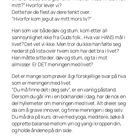
mitt?” Hvorfor lever vi?
Dette har de flest av dere tenkt over.
”Hvorfor kom jeg ut av mitt mors liv?”
Han som var både døv og stum, kom etter all
sannsynlighet ikke fra Guds folk.. Hva var HANS mål i
livet? Det vet vi ikke. Men tror du ikke han følte seg
nederst på lista over hvem som har det bra i livet?
Han måtte sitte der, døv og stum, og ta i mot
almisser. Er DET meningen med livet?
Det er mange som prøver å gi forskjellige svar på hva
som er meningen med livet.
”Du må finne det i deg selv”, er en vanlig påstand.
Dersom du går inn i en bokhandel i dag, har de nok en
del hyllemeter om meningen med livet. Alt dreier seg
da om å grave innover, og finne meningen i deg selv.
Du må dra på kurs, drive med yoga, meditere, søke å
opprette balanse mellom yin og yang i kroppen din,
og holde åndene på din side.