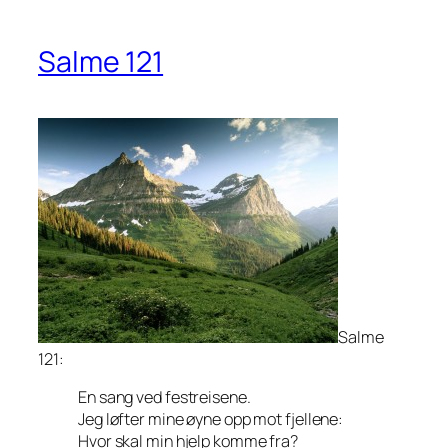
Salme 121
Salme
121:
En sang ved festreisene.
Jeg løfter mine øyne opp mot fjellene:
Hvor skal min hjelp komme fra?