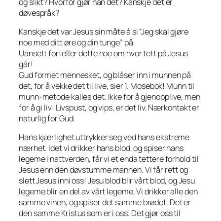
og slikt? Hvorfor gjør han det? Kanskje det er
døvespråk?
Kanskje det var Jesus sin måte å si ”Jeg skal gjøre
noe med ditt øre og din tunge” på.
Uansett forteller dette noe om hvor tett på Jesus
går!
Gud formet mennesket, og blåser inn i munnen på
det, for å vekke det til live, sier 1. Mosebok! Munn til
munn-metode kalles det. Ikke for å gjenopplive, men
for å gi liv! Livspust, og vips, er det liv. Nærkontakt er
naturlig for Gud.
Hans kjærlighet uttrykker seg ved hans ekstreme
nærhet. Idet vi drikker hans blod, og spiser hans
legeme i nattverden, får vi et enda tettere forhold til
Jesus enn den døvstumme mannen. Vi får rett og
slett Jesus inni oss! Jesu blod blir vårt blod, og Jesu
legeme blir en del av vårt legeme. Vi drikker alle den
samme vinen, og spiser det samme brødet. Det er
den samme Kristus som er i oss. Det gjør oss til