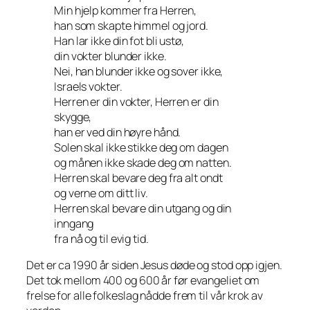
Min hjelp kommer fra Herren,
han som skapte himmel og jord.
Han lar ikke din fot bli ustø,
din vokter blunder ikke.
Nei, han blunder ikke og sover ikke,
Israels vokter.
Herren er din vokter, Herren er din
skygge,
han er ved din høyre hånd.
Solen skal ikke stikke deg om dagen
og månen ikke skade deg om natten.
Herren skal bevare deg fra alt ondt
og verne om ditt liv.
Herren skal bevare din utgang og din
inngang
fra nå og til evig tid.
Det er ca 1990 år siden Jesus døde og stod opp igjen.
Det tok mellom 400 og 600 år før evangeliet om
frelse for alle folkeslag nådde frem til vår krok av