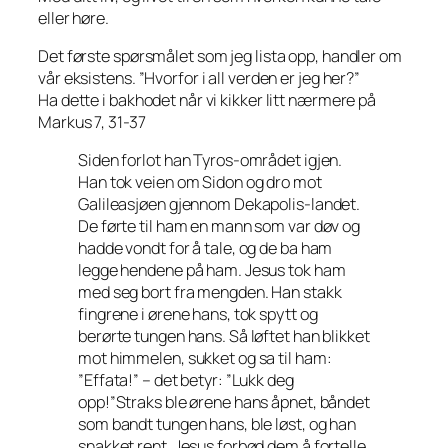
eller høre.
Det første spørsmålet som jeg lista opp, handler om
vår eksistens. ”Hvorfor i all verden er jeg her?”
Ha dette i bakhodet når vi kikker litt nærmere på
Markus 7, 31-37
Siden forlot han Tyros-området igjen.
Han tok veien om Sidon og dro mot
Galileasjøen gjennom Dekapolis-landet.
De førte til ham en mann som var døv og
hadde vondt for å tale, og de ba ham
legge hendene på ham. Jesus tok ham
med seg bort fra mengden. Han stakk
fingrene i ørene hans, tok spytt og
berørte tungen hans. Så løftet han blikket
mot himmelen, sukket og sa til ham:
”Effata!” – det betyr: ”Lukk deg
opp!”Straks ble ørene hans åpnet, båndet
som bandt tungen hans, ble løst, og han
snakket rent. Jesus forbød dem å fortelle