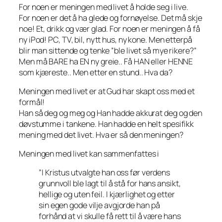
For noen er meningen med livet å holde seg i live.
For noen er det å ha glede og fornøyelse. Det må skje
noe! Et, drikk og vær glad. For noen er meningen å få
ny iPod! PC, TV, bil, nytt hus, ny kone. Men etterpå
blir man sittende og tenke ”ble livet så mye rikere?”
Men må BARE ha EN ny greie.. Få HAN eller HENNE
som kjæreste.. Men etter en stund.. Hva da?
Meningen med livet er at Gud har skapt oss med et
formål!
Han så deg og meg og Han hadde akkurat deg og den
døvstumme i tankene. Han hadde en helt spesifikk
mening med det livet. Hva er så den meningen?
Meningen med livet kan sammenfattes i
”I Kristus utvalgte han oss før verdens
grunnvoll ble lagt til å stå for hans ansikt,
hellige og uten feil. I kjærlighet og etter
sin egen gode vilje avgjorde han på
forhånd at vi skulle få rett til å være hans