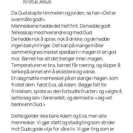
Kristus Jesus.
Da Gud skapte himmelen og jorden, sa han «Det er
overmåte godt».
Menneskene hadde det helt fint. De hadde godt
fellesskap med hverandre og med Gud.
De hadde nok å spise, nok å drikke, og de hadde
ingen bekymringer. Det kan på mange måter
sammenlignes med et spedbarn i magen til en god
mor. Barnet har alt det trenger inne i magen.
Temperaturen er bra, barnet får næring, og slipper å
tenke på annet enn å eksistere og vokse.
En dag møtte mennesket på en slange i hagen, som
fristet dem. Først Eva, så Adam. Begge falt for
fristelsen, spiste av den forbudte frukten, og valgte å
sette seg selv i førersetet, og dermed si «Jeg vet
bedre enn Gud.»
Dette gjelder ikke bare Adam og Eva, men alle
mennesker. Vi gjør støtt og stadig ting som strider
mot Guds gode vilje for våre liv. Vi gjør ting som er