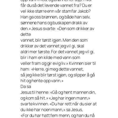
får du så det levende vannet fra? Du er
vel ikke større enn vår stamfar Jakob?
Han ga oss brønnen, og både han selv,
sønnene hans og buskapen drakk av
den.» Jesus svarte: «Den som drikker av
dette
vannet, blir tørst igjen. Men den som
drikker av det vannet jeg vil gi, skal
aldri mer tørste. For det vannet jeg vil gi,
blir i ham en kilde med vann som
veller fram og gir evig liv.» Kvinnen sier til
ham: «Herre, gi meg dette vannet,
så jeg ikke blir tørst igjen, og slipper å gå
hit og hente opp vann.»
Da sa
Jesus til henne: «Gå og hent mannen din,
og kom så hit.» «Jeg har ingen mann,»
svarte kvinnen. «Du har rett når du sier at
du ikke har noen mann,» sa Jesus,
«For du har hatt fem menn, og han du nå